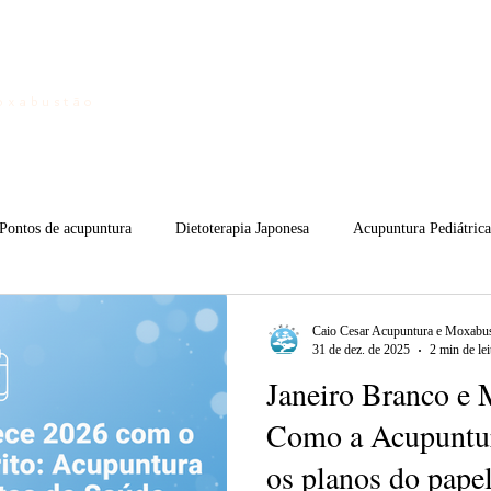
Home
oxabustão
Pontos de acupuntura
Dietoterapia Japonesa
Acupuntura Pediátrica
shi
Moxabustão
Youtube
Fundamentos da MTC
Curi
Caio Cesar Acupuntura e Moxabus
31 de dez. de 2025
2 min de lei
Janeiro Branco e 
Como a Acupuntura
os planos do pape