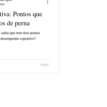
tão Japon.
tura
iva: Pontos que
os de perna
ê sabia que tem dois pontos
u desempenho esportivo?