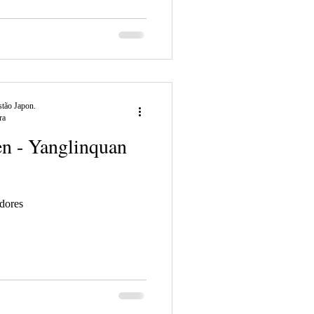
tão Japon.
ra
n - Yanglinquan
edores