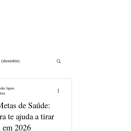
Sobre
Tratamentos
Blog
 (shonishin)
osidade
tão Japon.
tura
Metas de Saúde:
 te ajuda a tirar
l em 2026