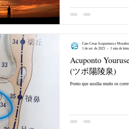
Caio Cesar Acupuntura e Moxabus
1 de set. de 2025
1 min de leitu
Acuponto Youruse
(ツボ陽陵泉)
Ponto que auxilia muito os corr