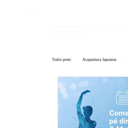
Bem vindo ...
Caio Cesar - Acupuntura e m
Japonesa 鍼灸
Todos posts
Acupuntura Japonesa
Acupuntura Esportiva
Kan no Mu