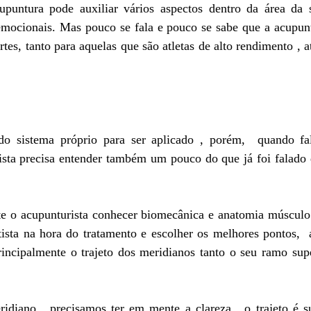
puntura pode auxiliar vários aspectos dentro da área da s
 emocionais. Mas pouco se fala e pouco se sabe que a acupun
rtes, tanto para aquelas que são atletas de alto rendimento , 
o sistema próprio para ser aplicado , porém,  quando fal
ista precisa entender também um pouco do que já foi falado d
te o acupunturista conhecer biomecânica e anatomia músculo e
tista na hora do tratamento e escolher os melhores pontos,  
rincipalmente o trajeto dos meridianos tanto o seu ramo supe
idiano,  precisamos ter em mente a clareza , o trajeto é s