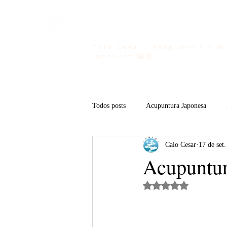
Bem vindo ...
Caio Cesar - Acupuntura e m
Japonesa 鍼灸
Todos posts
Acupuntura Japonesa
Caio Cesar
17 de set
Acupuntura Esportiva
Kan no Mu
Acupuntur
Avaliado com NaN 