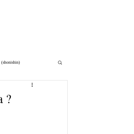
Sobre
Tratamentos
Blog
 (shonishin)
osidade
a ?