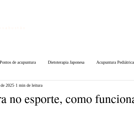
Home
oxabustão
Pontos de acupuntura
Dietoterapia Japonesa
Acupuntura Pediátrica
. de 2025
1 min de leitura
shi
Moxabustão
Youtube
Fundamentos da MTC
Curi
a no esporte, como funcion
de 5 estrelas.