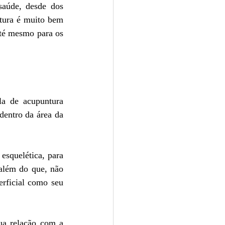
aúde, desde dos 
tura é muito bem 
até mesmo para os 
a de acupuntura 
entro da área da 
squelética, para 
além do que, não 
rficial como seu 
ua relação com a 