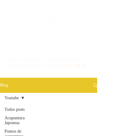
Bem vindo ...
Caio Cesar - Acupuntura e
moxabustão Japonesa 鍼灸
Blog
Youtube
Todos posts
Acupuntura
Japonesa
Pontos de