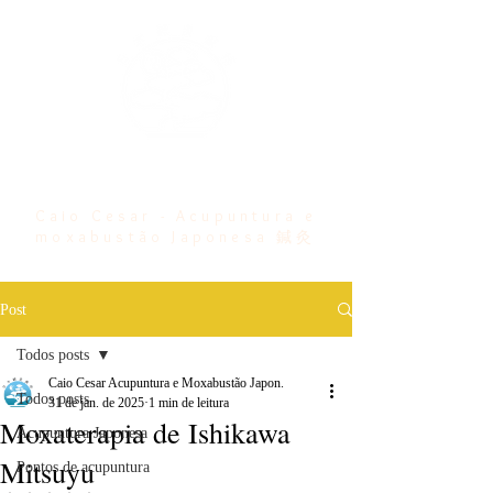
Bem vindo ...
Caio Cesar - Acupuntura e
moxabustão Japonesa 鍼灸
Post
Todos posts
Caio Cesar Acupuntura e Moxabustão Japon.
Todos posts
31 de jan. de 2025
1 min de leitura
Moxaterapia de Ishikawa
Acupuntura Japonesa
Mitsuyu
Pontos de acupuntura