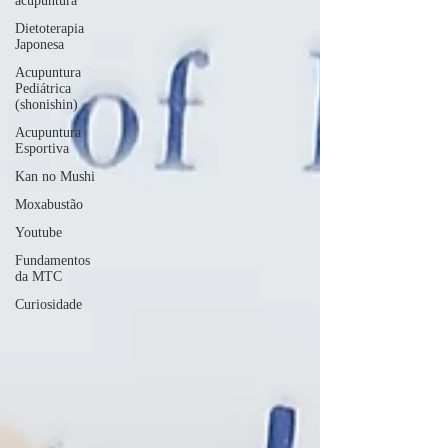
acupuntura
Dietoterapia
Japonesa
Acupuntura
Pediátrica
(shonishin)
Acupuntura
Esportiva
Kan no Mushi
Moxabustão
Youtube
Fundamentos
da MTC
Curiosidade