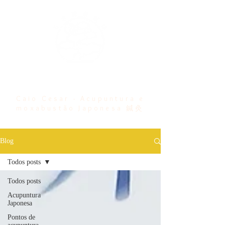
Bem vindo ...
Caio Cesar - Acupuntura e
moxabustão Japonesa 鍼灸
Blog
Todos posts
Todos posts
Acupuntura
Japonesa
Pontos de