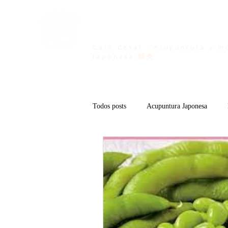
Bem vindo ...
Caio Cesar - Acupuntura e m
Japonesa 鍼灸
Todos posts
Acupuntura Japonesa
Acupuntura Esportiva
Kan no Mu