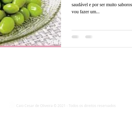
saudável e por ser muito saboros
vou fazer um...
Caio Cesar de Oliveira © 2021 - Todos os direitos reservados