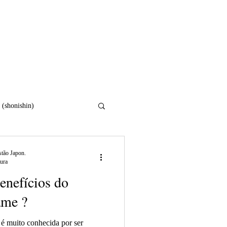
Sobre
Tratamentos
Blog
 (shonishin)
osidade
tão Japon.
tura
enefícios do
ame ?
 é muito conhecida por ser