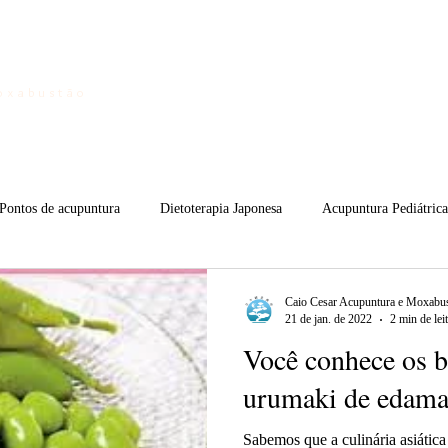
Home
oxabustão
Pontos de acupuntura
Dietoterapia Japonesa
Acupuntura Pediátrica
shi
Moxabustão
Youtube
Fundamentos da MTC
Curi
Caio Cesar Acupuntura e Moxabus
21 de jan. de 2022
2 min de lei
Você conhece os b
urumaki de edam
Sabemos que a culinária asiática