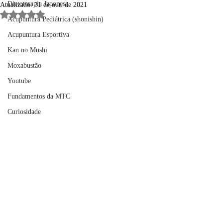
Dietoterapia Japonesa
Atualizado:
31 de out. de 2021
Avaliado com NaN de 5 estrelas.
Acupuntura Pediátrica (shonishin)
Acupuntura Esportiva
Kan no Mushi
Moxabustão
Youtube
Fundamentos da MTC
Curiosidade