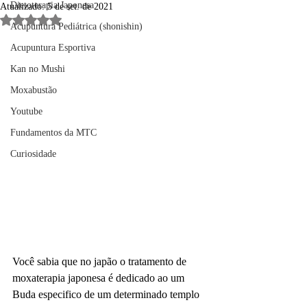
Dietoterapia Japonesa
Atualizado:
5 de set. de 2021
Avaliado com NaN de 5 estrelas.
Acupuntura Pediátrica (shonishin)
Acupuntura Esportiva
Kan no Mushi
Moxabustão
Youtube
Fundamentos da MTC
Curiosidade
Você sabia que no japão o tratamento de 
moxaterapia japonesa é dedicado ao um 
Buda especifico de um determinado templo 