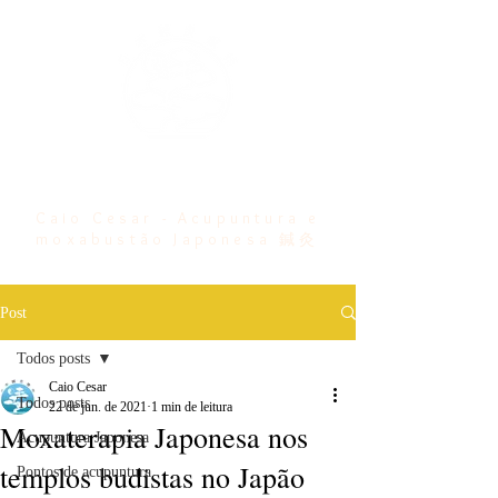
Bem vindo ...
Caio Cesar - Acupuntura e
moxabustão Japonesa 鍼灸
Post
Todos posts
Caio Cesar
Todos posts
22 de jun. de 2021
1 min de leitura
Moxaterapia Japonesa nos
Acupuntura Japonesa
templos budistas no Japão
Pontos de acupuntura