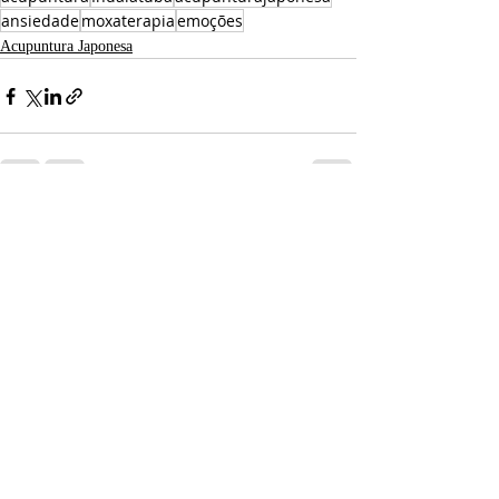
ansiedade
moxaterapia
emoções
Acupuntura Japonesa
Posts recentes
Ver tudo