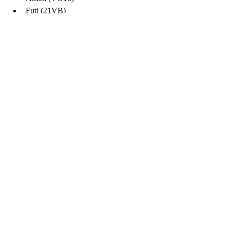
Futi (21VB)
Daitsui(VG14)
Shintyu (VG12)
Reida (VG10).
Fonte: Texto do Professor Cunha Azevedo.
acupuntura
Indaiatuba
acupunturajaponesa
moxabustão
moxaterapia
Acupuntura Japonesa
Moxabustão
Posts recentes
Ver tudo