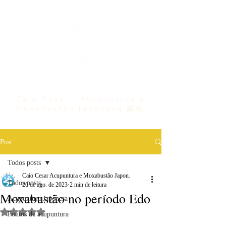
Bem vindo ...
Caio Cesar - Acupuntura e
moxabustão Japonesa 鍼灸
Post
Todos posts
Caio Cesar Acupuntura e Moxabustão Japon.
Todos posts
26 de ago. de 2023
2 min de leitura
Moxabustão no período Edo
Acupuntura Japonesa
Avaliado com NaN de 5 estrelas.
Pontos de acupuntura