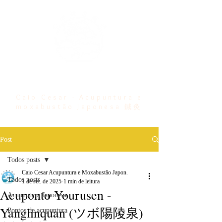
Bem vindo ...
Caio Cesar - Acupuntura e
moxabustão Japonesa 鍼灸
Post
Todos posts
Caio Cesar Acupuntura e Moxabustão Japon.
Todos posts
1 de set. de 2025
1 min de leitura
Acuponto Yourusen -
Acupuntura Japonesa
Yanglinquan (ツボ陽陵泉)
Pontos de acupuntura