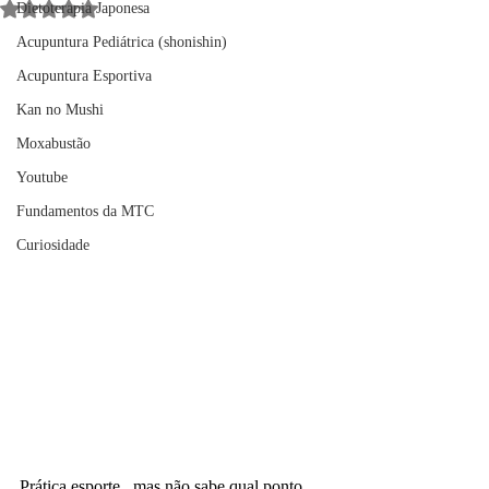
Avaliado com NaN de 5 estrelas.
Dietoterapia Japonesa
Acupuntura Pediátrica (shonishin)
Acupuntura Esportiva
Kan no Mushi
Moxabustão
Youtube
Fundamentos da MTC
Curiosidade
Prática esporte , mas não sabe qual ponto 